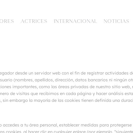
ORES
ACTRICES
INTERNACIONAL
NOTICIAS
gador desde un servidor web con el fin de registrar actividades de
ario (nombres, apellidos, dirección, datos bancarios ni ningún otr
cciones importantes, como las áreas privadas de nuestro sitio web, 
ero de visitas que recibimos en cada página y hacer análisis est
s, sin embargo la mayoría de las cookies tienen definida una dura
o accedes a tu área personal, establecer medidas para protegerse 
as cookies, al hacer clic en cualquier enlace (por ejemplo, “siguien