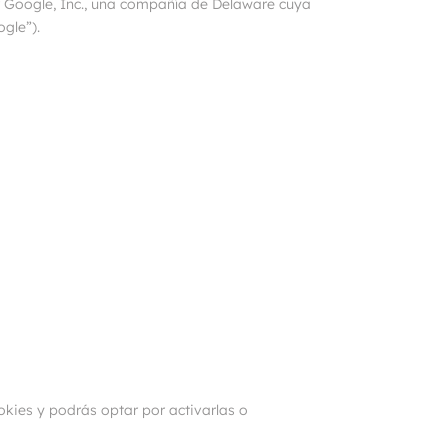
or Google, Inc., una compañía de Delaware cuya
gle”).
okies y podrás optar por activarlas o