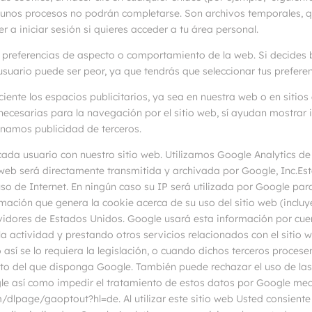
lgunos procesos no podrán completarse. Son archivos temporales, q
 a iniciar sesión si quieres acceder a tu área personal.
us preferencias de aspecto o comportamiento de la web. Si decides b
usuario puede ser peor, ya que tendrás que seleccionar tus preferenc
ciente los espacios publicitarios, ya sea en nuestra web o en sitio
 necesarias para la navegación por el sitio web, sí ayudan mostrar
onamos publicidad de terceros.
ada usuario con nuestro sitio web. Utilizamos Google Analytics de G
 web será directamente transmitida y archivada por Google, Inc.E
l uso de Internet. En ningún caso su IP será utilizada por Google p
mación que genera la cookie acerca de su uso del sitio web (inclu
vidores de Estados Unidos. Google usará esta información por cuent
la actividad y prestando otros servicios relacionados con el sitio 
 así se lo requiera la legislación, o cuando dichos terceros proce
ato del que disponga Google. También puede rechazar el uso de las
ogle así como impedir el tratamiento de estos datos por Google med
om/dlpage/gaoptout?hl=de. Al utilizar este sitio web Usted consient