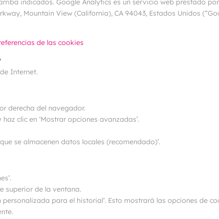
 arriba indicados. Google Analytics es un servicio web prestado p
arkway, Mountain View (California), CA 94043, Estados Unidos (“Goo
referencias de las cookies
?
de Internet.
ior derecha del navegador.
 haz clic en ‘Mostrar opciones avanzadas’.
r que se almacenen datos locales (recomendado)’.
es’.
e superior de la ventana.
 personalizada para el historial’. Esto mostrará las opciones de co
ente.