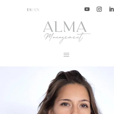
ES |
EN